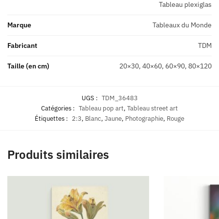
Tableau plexiglas
Marque
Tableaux du Monde
Fabricant
TDM
Taille (en cm)
20×30, 40×60, 60×90, 80×120
UGS :
TDM_36483
Catégories :
Tableau pop art
,
Tableau street art
Étiquettes :
2:3
,
Blanc
,
Jaune
,
Photographie
,
Rouge
Produits similaires