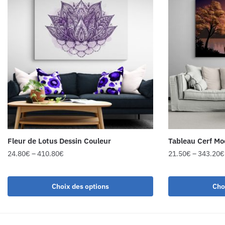
Fleur de Lotus Dessin Couleur
Tableau Cerf M
24.80
€
–
410.80
€
21.50
€
–
343.20
€
Choix des options
Cho