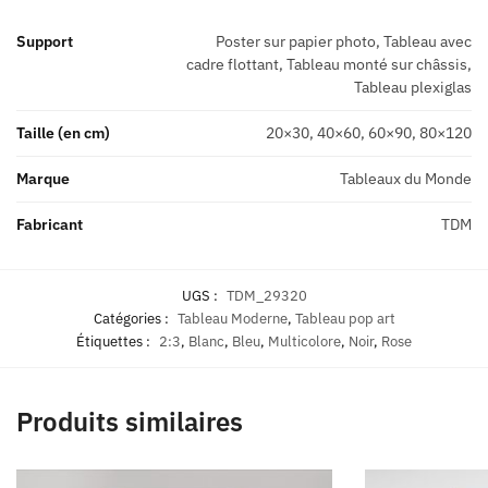
Support
Poster sur papier photo, Tableau avec
cadre flottant, Tableau monté sur châssis,
Tableau plexiglas
Taille (en cm)
20×30, 40×60, 60×90, 80×120
Marque
Tableaux du Monde
Fabricant
TDM
UGS :
TDM_29320
Catégories :
Tableau Moderne
,
Tableau pop art
Étiquettes :
2:3
,
Blanc
,
Bleu
,
Multicolore
,
Noir
,
Rose
Produits similaires