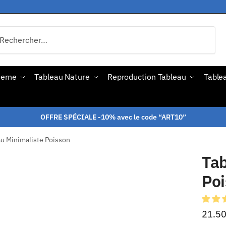
derne
Tableau Nature
Reproduction Tableau
Tablea
OFFRE SPÉCIALE -10% avec le code “ART10”
u Minimaliste Poisson
Tab
Po
21.5