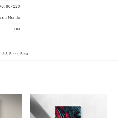
90, 80×120
x du Monde
TDM
:
2:3
,
Blanc
,
Bleu