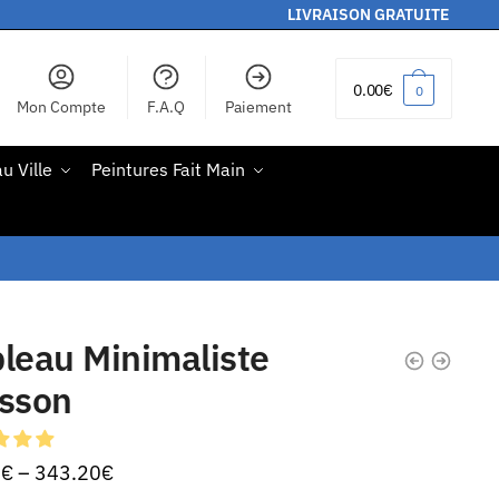
LIVRAISON GRATUITE
0.00
€
0
Mon Compte
F.A.Q
Paiement
u Ville
Peintures Fait Main
leau Minimaliste
isson
0
€
–
343.20
€