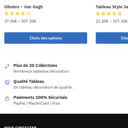
Oliviers – Van Gogh
Tableau Style J
37.30
€
–
307.30
€
21.50
€
–
307.30
€
Choix des options
Cho
Plus de 20 Collections
Nombreux tableaux décoration.
Qualité Tableau
Un tableau décoration de qualité.
Paiements 100% Sécurisés
PayPal / MasterCard / Visa
NOUS CONTACTER