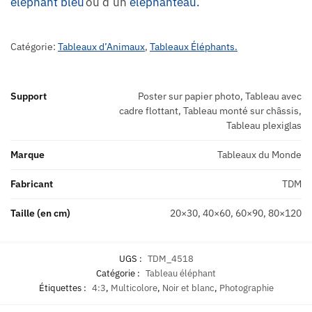
éléphant bleu
ou d’un
éléphanteau.
Catégorie:
Tableaux d’Animaux
,
Tableaux Éléphants.
Support
Poster sur papier photo, Tableau avec
cadre flottant, Tableau monté sur châssis,
Tableau plexiglas
Marque
Tableaux du Monde
Fabricant
TDM
Taille (en cm)
20×30, 40×60, 60×90, 80×120
UGS :
TDM_4518
Catégorie :
Tableau éléphant
Étiquettes :
4:3
,
Multicolore
,
Noir et blanc
,
Photographie