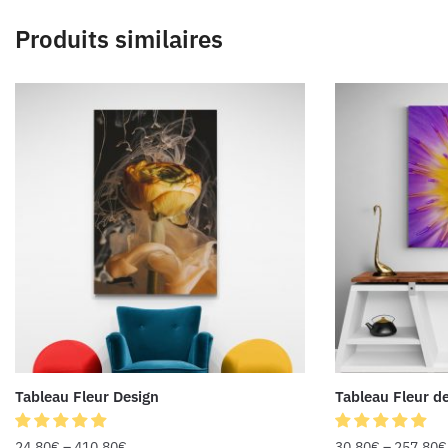
Produits similaires
Tableau Fleur Design
Tableau Fleur d
24.80
€
–
410.80
€
30.80
€
–
257.80
€