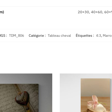
cm)
20×30, 40×60, 60×
UGS :
TDM_806
Catégorie :
Tableau cheval
Étiquettes :
4:3
,
Marro