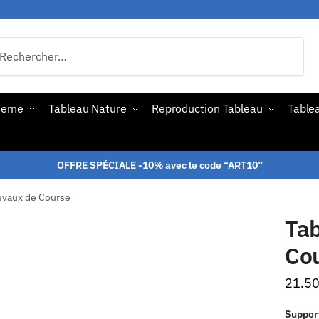
derne
Tableau Nature
Reproduction Tableau
Tablea
OFFRE SPÉCIALE -10% avec le code “ART10”
evaux de Course
Ta
Co
21.5
Suppor