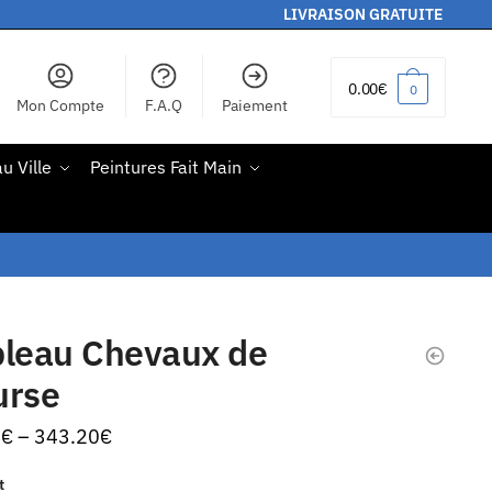
LIVRAISON GRATUITE
0.00
€
0
Mon Compte
F.A.Q
Paiement
u Ville
Peintures Fait Main
bleau Chevaux de
urse
0
€
–
343.20
€
t