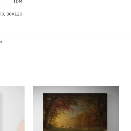
TDM
90, 80×120
n