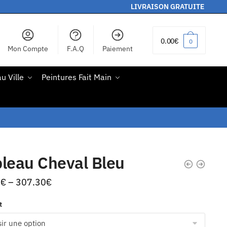
LIVRAISON GRATUITE
0.00
€
0
Mon Compte
F.A.Q
Paiement
u Ville
Peintures Fait Main
leau Cheval Bleu
0
€
–
307.30
€
t