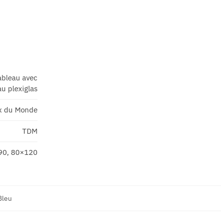
ableau avec
au plexiglas
x du Monde
TDM
90, 80×120
Bleu