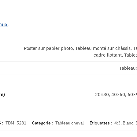
aux
.
Poster sur papier photo, Tableau monté sur châssis, T
cadre flottant, Table
Tableau
cm)
20×30, 40×60, 60×
 :
TDM_5281
Catégorie :
Tableau cheval
Étiquettes :
4:3
,
Blanc
,