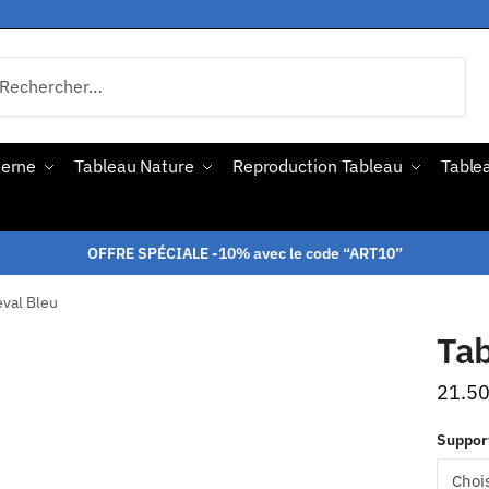
derne
Tableau Nature
Reproduction Tableau
Tablea
OFFRE SPÉCIALE -10% avec le code “ART10”
val Bleu
Tab
21.5
Suppor