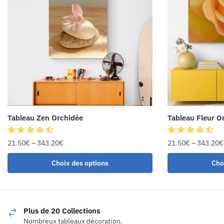
Tableau Zen Orchidée
Tableau Fleur O
21.50
€
–
343.20
€
21.50
€
–
343.20
€
Choix des options
Cho
Plus de 20 Collections
Nombreux tableaux décoration.