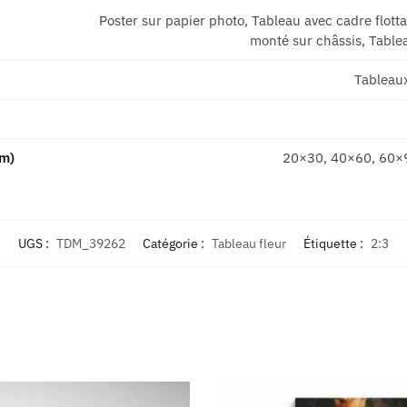
Poster sur papier photo, Tableau avec cadre flott
monté sur châssis, Tablea
Tableau
cm)
20×30, 40×60, 60×
UGS :
TDM_39262
Catégorie :
Tableau fleur
Étiquette :
2:3