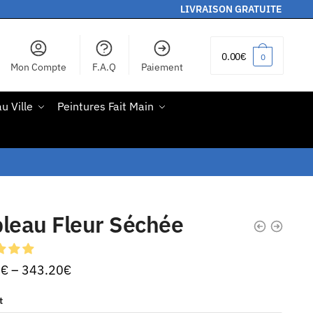
LIVRAISON GRATUITE
0.00
€
0
Mon Compte
F.A.Q
Paiement
u Ville
Peintures Fait Main
leau Fleur Séchée
0
€
–
343.20
€
t