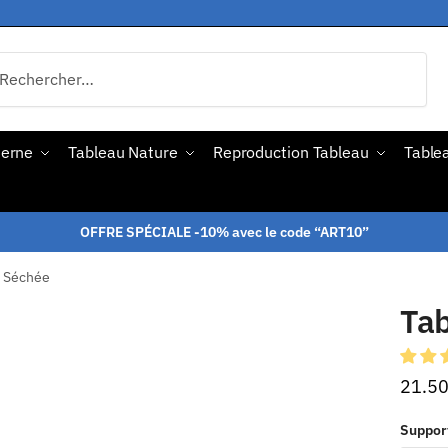
derne
Tableau Nature
Reproduction Tableau
Tablea
OFFRE SPÉCIALE -10% avec le code “ART10”
r Séchée
Tab
21.5
Suppor