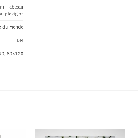
ant, Tableau
u plexiglas
x du Monde
TDM
90, 80×120