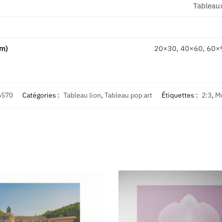
Tableau
cm)
20×30, 40×60, 60×
6570
Catégories :
Tableau lion
,
Tableau pop art
Étiquettes :
2:3
,
Mu