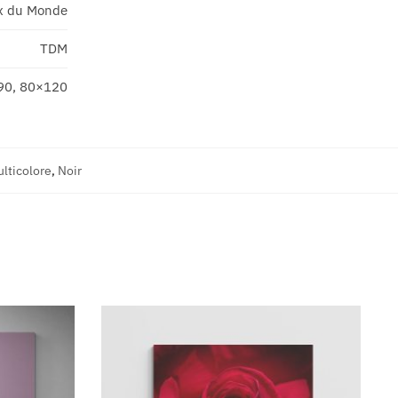
x du Monde
TDM
90, 80×120
lticolore
,
Noir