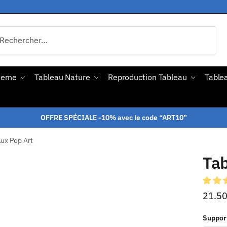
derne
Tableau Nature
Reproduction Tableau
Tablea
OFFRE SPÉCIALE -10% avec le code “ART10”
ux Pop Art
Ta
21.5
Suppor