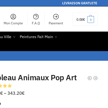
LIVRAISON GRATUITE
0.00
€
0
Mon Compte
F.A.Q
Paiement
u Ville
Peintures Fait Main
bleau Animaux Pop Art
0
€
–
343.20
€
t