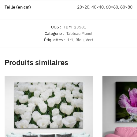
Taille (en cm)
20×20, 40×40, 60×60, 80×80
UGS :
TDM_23581
Catégorie :
Tableau Monet
Étiquettes :
1:1
,
Bleu
,
Vert
Produits similaires