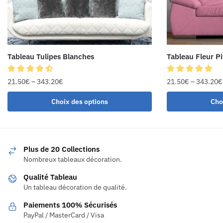
Tableau Tulipes Blanches
Tableau Fleur P
21.50
€
–
343.20
€
21.50
€
–
343.20
€
Choix des options
Cho
Plus de 20 Collections
Nombreux tableaux décoration.
Qualité Tableau
Un tableau décoration de qualité.
Paiements 100% Sécurisés
PayPal / MasterCard / Visa