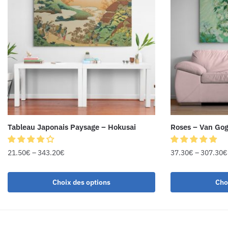
Tableau Japonais Paysage – Hokusai
Roses – Van Go
21.50
€
–
343.20
€
37.30
€
–
307.30
€
Choix des options
Cho