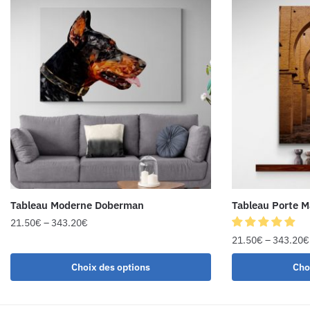
Tableau Moderne Doberman
Tableau Porte M
21.50
€
–
343.20
€
21.50
€
–
343.20
€
Choix des options
Cho