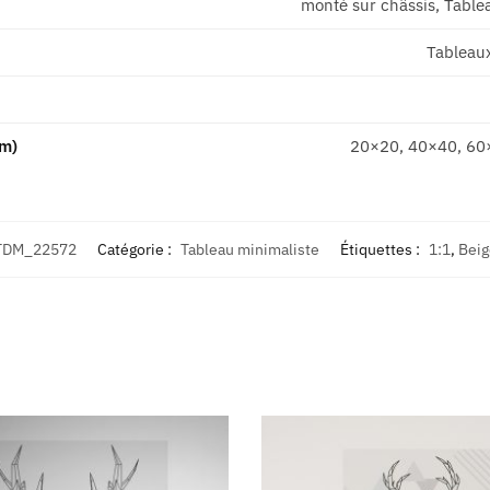
monté sur châssis, Tablea
Tableau
cm)
20×20, 40×40, 60
TDM_22572
Catégorie :
Tableau minimaliste
Étiquettes :
1:1
,
Beig