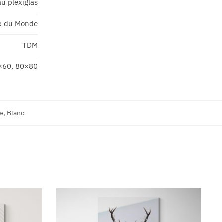
u plexiglas
x du Monde
TDM
×60, 80×80
e
,
Blanc