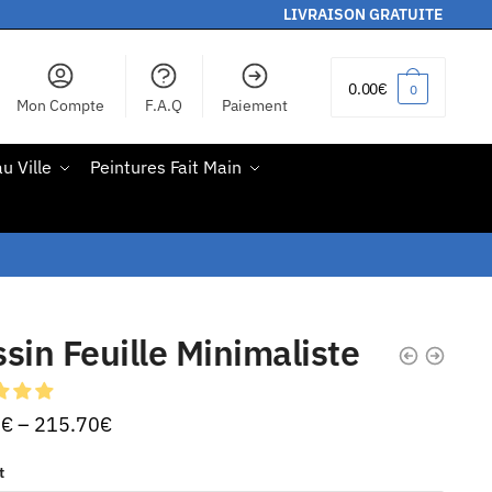
LIVRAISON GRATUITE
0.00
€
0
Mon Compte
F.A.Q
Paiement
u Ville
Peintures Fait Main
sin Feuille Minimaliste
0
€
–
215.70
€
t