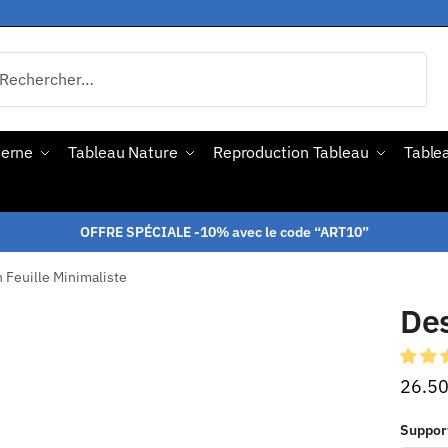
derne
Tableau Nature
Reproduction Tableau
Tablea
OFFRE SPÉCIALE -10% avec le code “ART10”
 Feuille Minimaliste
Des
26.5
Suppor