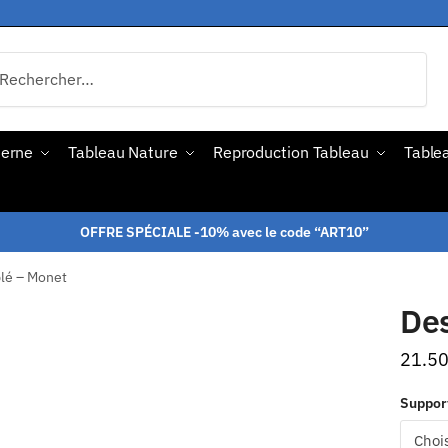
derne
Tableau Nature
Reproduction Tableau
Tablea
OFFRE SPÉCIALE -10% avec le code “ART10”
blé – Monet
Des
21.5
Suppor