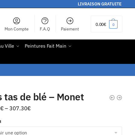
LIVRAISON GRATUITE
0.00
€
0
Mon Compte
F.A.Q
Paiement
u Ville
Peintures Fait Main
 tas de blé – Monet
0
€
–
307.30
€
t