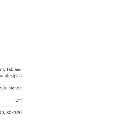
ant, Tableau
u plexiglas
x du Monde
TDM
90, 80×120