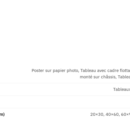
Poster sur papier photo, Tableau avec cadre flott
monté sur châssis, Tablea
Tableau
cm)
20×30, 40×60, 60×