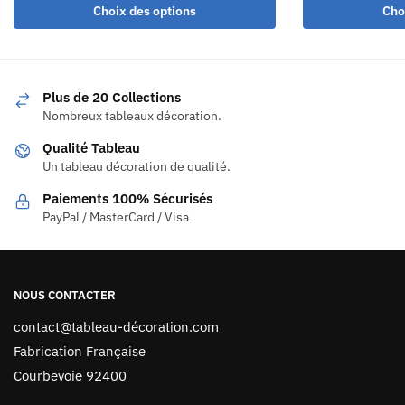
Choix des options
Cho
Plus de 20 Collections
Nombreux tableaux décoration.
Qualité Tableau
Un tableau décoration de qualité.
Paiements 100% Sécurisés
PayPal / MasterCard / Visa
NOUS CONTACTER
contact@tableau-décoration.com
Fabrication Française
Courbevoie 92400