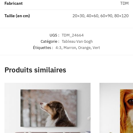
Fabricant
TDM
Taille (en cm)
20×30, 40×60, 60×90, 80×120
UGS :
TDM_24664
Catégorie :
Tableau Van Gogh
Étiquettes :
4:3
,
Marron
,
Orange
,
Vert
Produits similaires