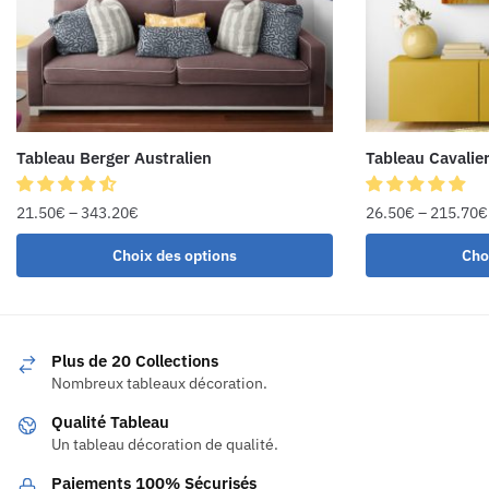
Tableau Berger Australien
Tableau Cavalie
21.50
€
–
343.20
€
26.50
€
–
215.70
€
Choix des options
Cho
Plus de 20 Collections
Nombreux tableaux décoration.
Qualité Tableau
Un tableau décoration de qualité.
Paiements 100% Sécurisés