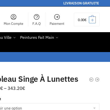
LIVRAISON GRATUITE
0.00
€
0
Mon Compte
F.A.Q
Paiement
u Ville
Peintures Fait Main
leau Singe À Lunettes
0
€
–
343.20
€
t