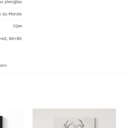
u plexiglas
x du Monde
TDM
×60, 80×80
blanc