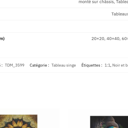
monté sur châssis, Tablea
Tableau
cm)
20×20, 40×40, 60
 :
TDM_3599
Catégorie :
Tableau singe
Étiquettes :
1:1
,
Noir et 