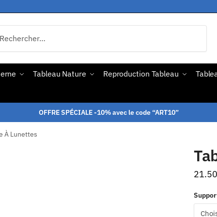
derne
Tableau Nature
Reproduction Tableau
Tablea
OFFRE SPÉCIALE -10% avec le code “ART10”
e À Lunettes
Tab
21.5
Suppor