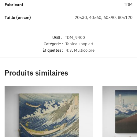
Fabricant
TDM
Taille (en cm)
20×30, 40×60, 60×90, 80×120
UGS :
TDM_9400
Catégorie :
Tableau pop art
Étiquettes :
4:3
,
Multicolore
Produits similaires