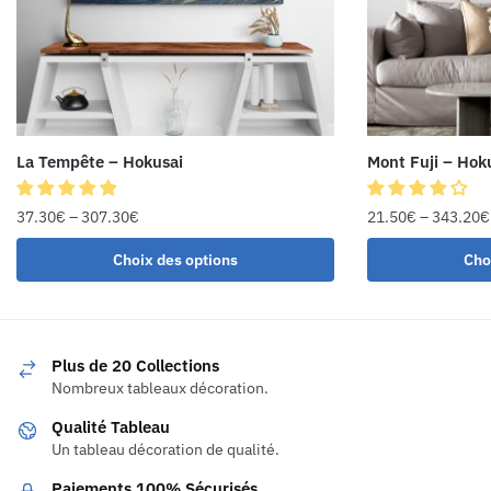
La Tempête – Hokusai
Mont Fuji – Hok
37.30
€
–
307.30
€
21.50
€
–
343.20
€
Choix des options
Cho
Plus de 20 Collections
Nombreux tableaux décoration.
Qualité Tableau
Un tableau décoration de qualité.
Paiements 100% Sécurisés