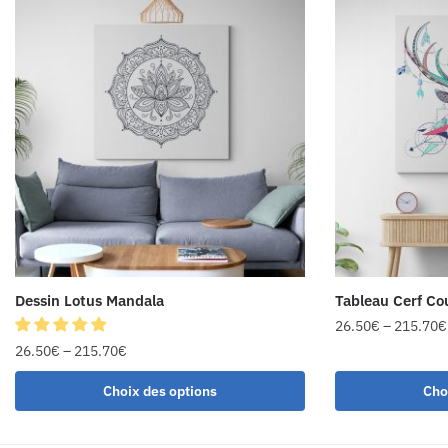
Dessin Lotus Mandala
Tableau Cerf Co
26.50
€
–
215.70
€
26.50
€
–
215.70
€
Choix des options
Cho