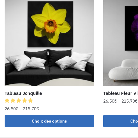
Tableau Jonquille
Tableau Fleur Vi
26.50
€
–
215.70
€
26.50
€
–
215.70
€
Choix des options
Cho