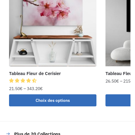
Tableau Fleur de Cerisier
Tableau Fleur 
26.50
€
–
215.7
21.50
€
–
343.20
€
Choix des options
C
Plus de 20 Collections