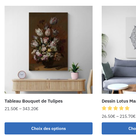
Tableau Bouquet de Tulipes
Dessin Lotus Ma
21.50
€
–
343.20
€
26.50
€
–
215.70
€
Choix des options
Cho