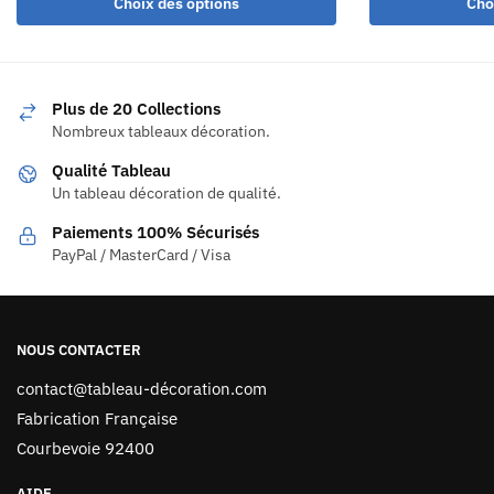
Choix des options
Cho
Plus de 20 Collections
Nombreux tableaux décoration.
Qualité Tableau
Un tableau décoration de qualité.
Paiements 100% Sécurisés
PayPal / MasterCard / Visa
NOUS CONTACTER
contact@tableau-décoration.com
Fabrication Française
Courbevoie 92400
AIDE