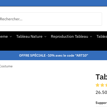
derne
Tableau Nature
Reproduction Tableau
Tablea
OFFRE SPÉCIALE -10% avec le code “ART10”
 Costume
Ta
26.5
Suppor