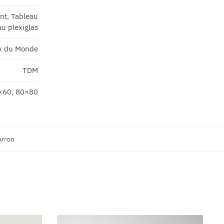
ant, Tableau
u plexiglas
x du Monde
TDM
×60, 80×80
rron