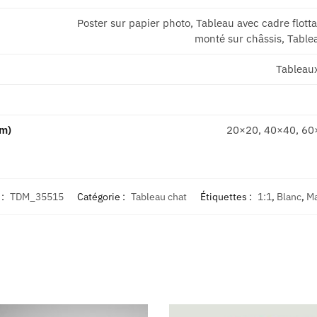
Poster sur papier photo, Tableau avec cadre flott
monté sur châssis, Tablea
Tableau
cm)
20×20, 40×40, 60
 :
TDM_35515
Catégorie :
Tableau chat
Étiquettes :
1:1
,
Blanc
,
Ma