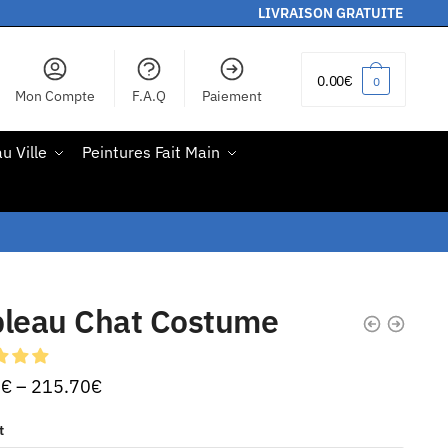
LIVRAISON GRATUITE
0.00
€
0
Mon Compte
F.A.Q
Paiement
u Ville
Peintures Fait Main
bleau Chat Costume
0
€
–
215.70
€
t