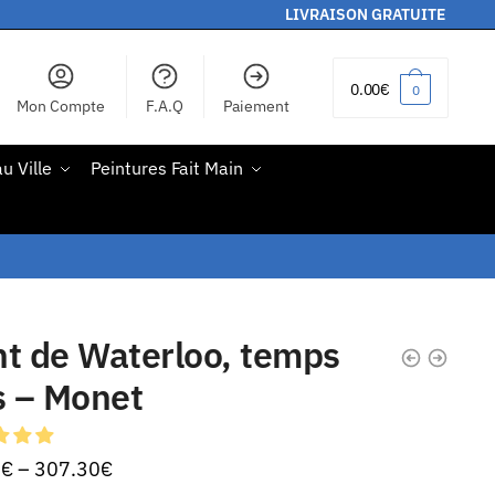
LIVRAISON GRATUITE
0.00
€
0
Mon Compte
F.A.Q
Paiement
u Ville
Peintures Fait Main
t de Waterloo, temps
s – Monet
0
€
–
307.30
€