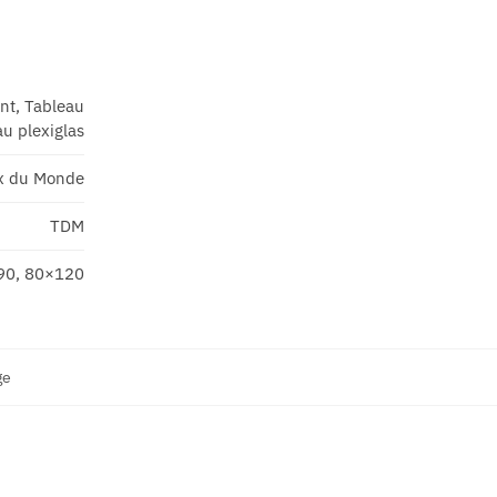
ant, Tableau
u plexiglas
x du Monde
TDM
90, 80×120
ge