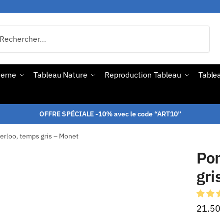
derne
Tableau Nature
Reproduction Tableau
Tablea
OFFRE SPÉCIALE -10% avec le code “ART10”
erloo, temps gris – Monet
Pon
gri
21.5