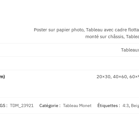
Poster sur papier photo, Tableau avec cadre flott
monté sur châssis, Tablea
Tableau
cm)
20×30, 40×60, 60×
GS :
TDM_23921
Catégorie :
Tableau Monet
Étiquettes :
4:3
,
Bei