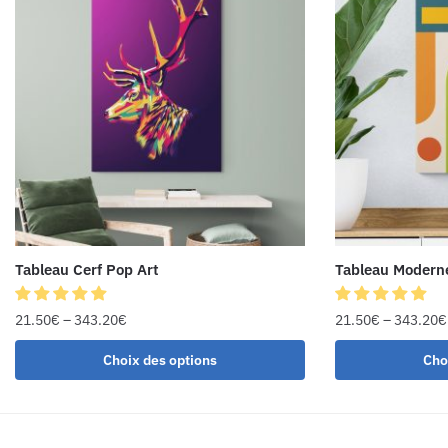
Tableau Cerf Pop Art
Tableau Moderne
21.50
€
–
343.20
€
21.50
€
–
343.20
€
Choix des options
Cho