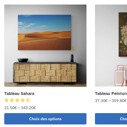
Tableau Sahara
Tableau Peintur
37.30
€
–
359.80
€
21.50
€
–
343.20
€
Choix des options
Cho