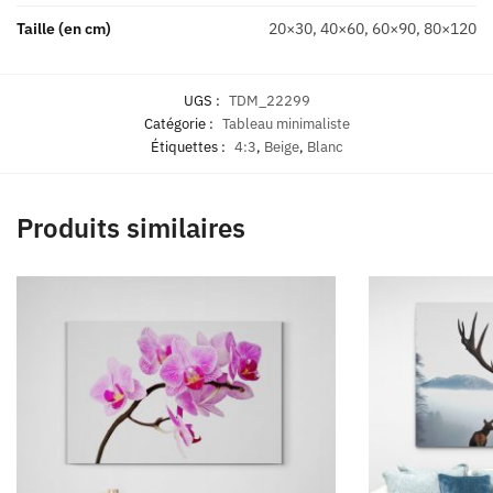
Taille (en cm)
20×30, 40×60, 60×90, 80×120
UGS :
TDM_22299
Catégorie :
Tableau minimaliste
Étiquettes :
4:3
,
Beige
,
Blanc
Produits similaires