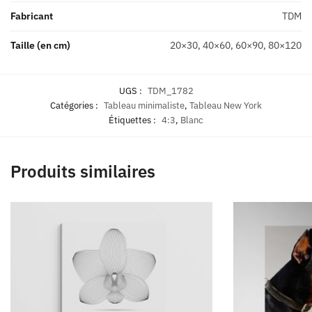
Fabricant
TDM
Taille (en cm)
20×30, 40×60, 60×90, 80×120
UGS :
TDM_1782
Catégories :
Tableau minimaliste
,
Tableau New York
Étiquettes :
4:3
,
Blanc
Produits similaires